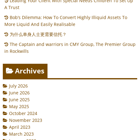
Leading Your Client With Special Needs Children To Set Up
A Trust
Bob’s Dilemma: How To Convert Highly Illiquid Assets To
More Liquid And Easily Realisable
为什么单身人士更需要信托？
The Captain and warriors in CMY Group, The Premier Group
in Rockwills
Archives
July 2026
June 2026
June 2025
May 2025
October 2024
November 2023
April 2023
March 2023