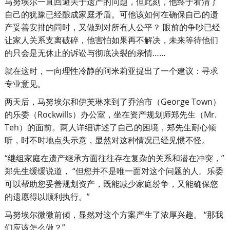
马努埃尔一直回避关于遗产的问题，但此刻，他终于看清了
自己的犹豫已经酿成家庭矛盾。可他该如何在确保自己的遗
产妥善安排的同时，又做到对所有人公平？ 眼前的争吵已经
让家人关系支离破碎，他害怕如果再不解决，未来等待他们
的只会是无休止的诉讼与彻底决裂的亲情……
就在这时，一向理性冷静的阿米莉亚提出了一个建议：寻求
专业意见。
两天后，马努埃尔和伊芙琳来到了乔治市（George Town）
的乐委（Rockwills）办公室，坐在资产规划师郑先生（Mr.
Teh）的面前。两人详细讲述了自己的困境，郑先生耐心倾
听，时不时地点头示意，显然对这种情况已经见惯不怪。
“继组家庭在遗产继承方面往往存在复杂的关系和潜在冲突，”
郑先生缓缓说道， “但您并不是唯一面对这个问题的人。乐委
可以帮助您妥善规划资产，既能减少家庭纷争，又能确保您
的遗愿得以顺利执行。”
马努埃尔微微前倾，显然对这个方案产生了浓厚兴趣。 “那我
们应该怎么做？”