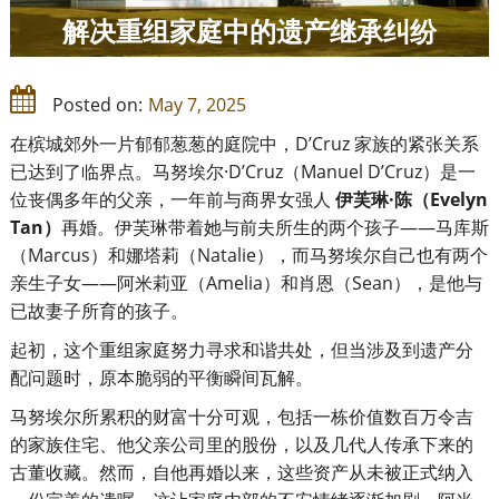
解决重组家庭中的遗产继承纠纷
Posted on:
May 7, 2025
在槟城郊外一片郁郁葱葱的庭院中，D’Cruz 家族的紧张关系
已达到了临界点。马努埃尔·D’Cruz（Manuel D’Cruz）是一
位丧偶多年的父亲，一年前与商界女强人
伊芙琳
·
陈（
Evelyn
Tan
）
再婚。伊芙琳带着她与前夫所生的两个孩子——马库斯
（Marcus）和娜塔莉（Natalie），而马努埃尔自己也有两个
亲生子女——阿米莉亚（Amelia）和肖恩（Sean），是他与
已故妻子所育的孩子。
起初，这个重组家庭努力寻求和谐共处，但当涉及到遗产分
配问题时，原本脆弱的平衡瞬间瓦解。
马努埃尔所累积的财富十分可观，包括一栋价值数百万令吉
的家族住宅、他父亲公司里的股份，以及几代人传承下来的
古董收藏。然而，自他再婚以来，这些资产从未被正式纳入