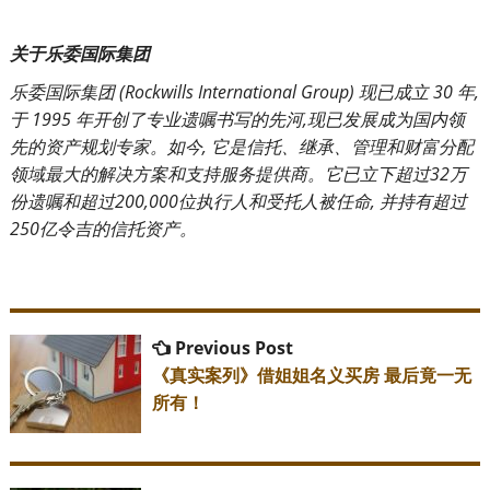
关于乐委国际集团
乐委国际集团
(Rockwills International Group)
现已成立
30
年
,
于
1995
年开创了专业遗嘱书写的先河
,
现已发展成为国内领
先的资产规划专家。如今
,
它是信托、继承、管理和财富分配
领域最大的解决方案和支持服务提供商。它已立下超过
32
万
份遗嘱和超过
200,000
位执行人和受托人被任命
,
并持有超过
250
亿令吉的信托资产。
Post
Previous
Previous Post
post:
navigation
《真实案列》借姐姐名义买房 最后竟一无
所有！