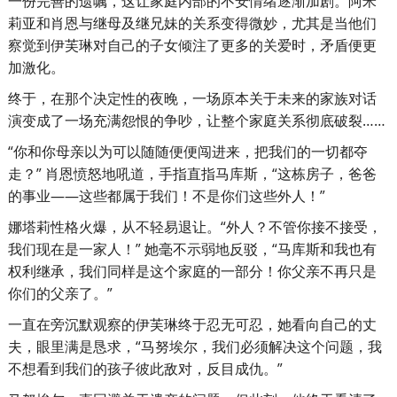
一份完善的遗嘱，这让家庭内部的不安情绪逐渐加剧。阿米
莉亚和肖恩与继母及继兄妹的关系变得微妙，尤其是当他们
察觉到伊芙琳对自己的子女倾注了更多的关爱时，矛盾便更
加激化。
终于，在那个决定性的夜晚，一场原本关于未来的家族对话
演变成了一场充满怨恨的争吵，让整个家庭关系彻底破裂……
“你和你母亲以为可以随随便便闯进来，把我们的一切都夺
走？” 肖恩愤怒地吼道，手指直指马库斯，“这栋房子，爸爸
的事业——这些都属于我们！不是你们这些外人！”
娜塔莉性格火爆，从不轻易退让。“外人？不管你接不接受，
我们现在是一家人！” 她毫不示弱地反驳，“马库斯和我也有
权利继承，我们同样是这个家庭的一部分！你父亲不再只是
你们的父亲了。”
一直在旁沉默观察的伊芙琳终于忍无可忍，她看向自己的丈
夫，眼里满是恳求，“马努埃尔，我们必须解决这个问题，我
不想看到我们的孩子彼此敌对，反目成仇。”