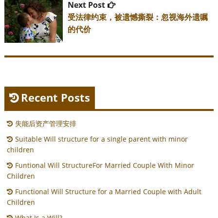
Next
Next Post
post:
受法律约束，被遗憾撕裂：忽视海外遗嘱
的代价
Recent Posts
失能后资产管理安排
Suitable Will structure for a single parent with minor
children
Funtional Will StructureFor Married Couple With Minor
Children
Functional Will Structure for a Married Couple with Adult
Children
What Is a Will?